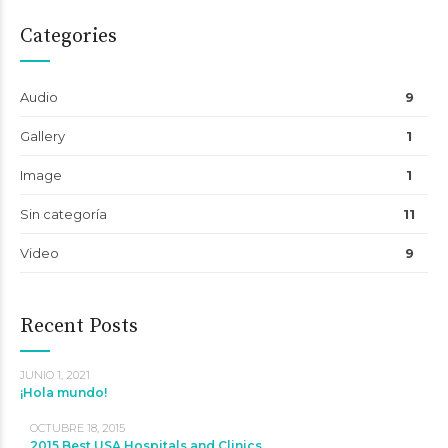
Categories
Audio
9
Gallery
1
Image
1
Sin categoría
11
Video
9
Recent Posts
JUNIO 1, 2021
¡Hola mundo!
OCTUBRE 18, 2015
2015 Best USA Hospitals and Clinics