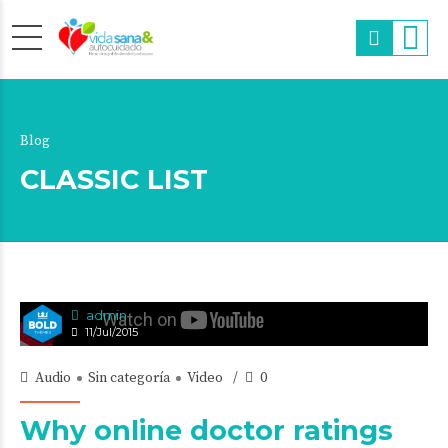
Blog
CLASSIC LIST
admin
11/Jul/2015
Audio
Sin categoría
Video
0
Why online doctor ratings