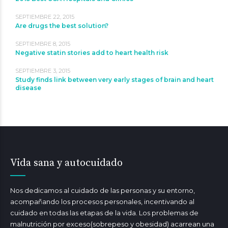
SEPTIEMBRE 22, 2015
Are drugs the best solution?
SEPTIEMBRE 8, 2015
Negative statin stories add to heart health risk
SEPTIEMBRE 3, 2015
Study finds link between very early stages of brain and heart
disease
Vida sana y autocuidado
Nos dedicamos al cuidado de las personas y su entorno,
acompañando los procesos personales, incentivando al
cuidado en todas las etapas de la vida. Los problemas de
malnutrición por exceso(sobrepeso y obesidad) acarrean una