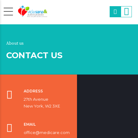
About us
CONTACT US
ADDRESS
27th Avenue
New York, W2 3XE
EMAIL
office@medicare.com