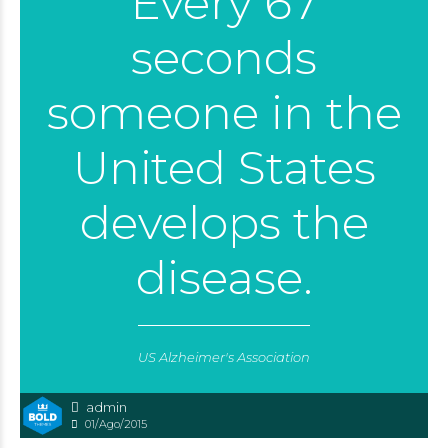
Every 67
seconds
someone in the
United States
develops the
disease.
US Alzheimer's Association
admin
01/Ago/2015