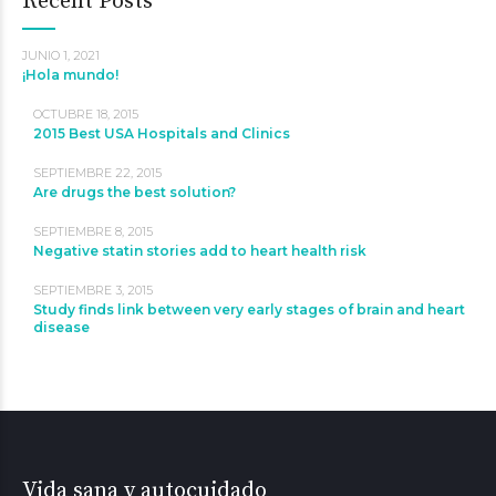
Recent Posts
JUNIO 1, 2021
¡Hola mundo!
OCTUBRE 18, 2015
2015 Best USA Hospitals and Clinics
SEPTIEMBRE 22, 2015
Are drugs the best solution?
SEPTIEMBRE 8, 2015
Negative statin stories add to heart health risk
SEPTIEMBRE 3, 2015
Study finds link between very early stages of brain and heart
disease
Vida sana y autocuidado