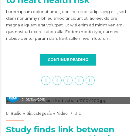
to heart health risk
Lorem ipsum dolor sit amet, consectetuer adipiscing elit, sed
diam nonummy nibh euismod tincidunt ut laoreet dolore
magna aliquam erat volutpat. Ut wisi enim ad minim veniam,
quis nostrud exerci tation ulla. Eodem modo typi, qui nunc
nobis videntur parum clari, fiant sollemnes in futurum.
CONTINUE READING
admin
03/Sep/2015
Audio
Sin categoría
Video
1
Study finds link between