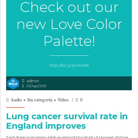
Check out our
new Love Color
Palette!
http://bit.ly/1yHniM6
admin
25/Ago/2015
Audio
Sin categoría
Video
0
Lung cancer survival rate in
England improves
Sed diam nonummy nibh euismod tincidunt ut laoreet dolore