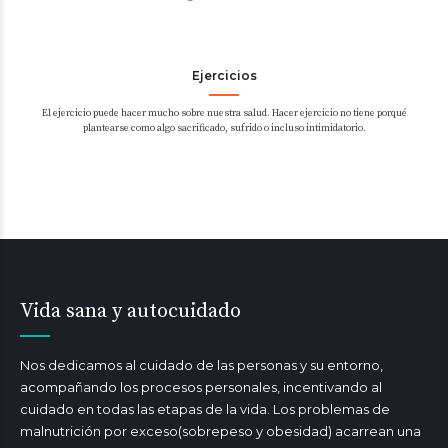
Ejercicios
El ejercicio puede hacer mucho sobre nuestra salud. Hacer ejercicio no tiene porqué
plantearse como algo sacrificado, sufrido o incluso intimidatorio.
Vida sana y autocuidado
Nos dedicamos al cuidado de las personas y su entorno,
acompañando los procesos personales, incentivando al
cuidado en todas las etapas de la vida. Los problemas de
malnutrición por exceso(sobrepeso y obesidad) acarrean una