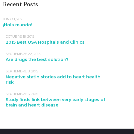
Recent Posts
JUNIO 1, 2021
¡Hola mundo!
OCTUBRE 18, 2015
2015 Best USA Hospitals and Clinics
SEPTIEMBRE 22, 2015
Are drugs the best solution?
SEPTIEMBRE 8, 2015
Negative statin stories add to heart health
risk
SEPTIEMBRE 3, 2015
Study finds link between very early stages of
brain and heart disease