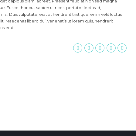
eget dapibus diam laoreet. Praesent feugiat nibh sed magna
ue. Fusce rhoncus sapien ultrices, porttitor lectus id,
isl. Duis vulputate, erat at hendrerit tristique, enim velit luctus
it. Maecenas libero dui, venenatis ut lorem quis, hendrerit
us erat.