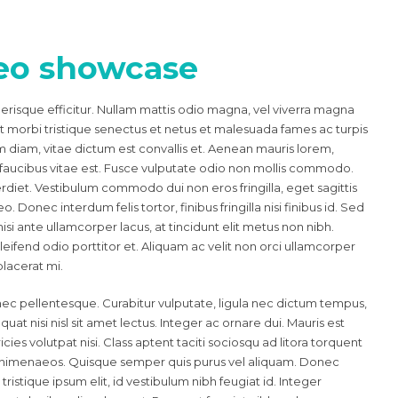
eo showcase
lerisque efficitur. Nullam mattis odio magna, vel viverra magna
t morbi tristique senectus et netus et malesuada fames ac turpis
diam, vitae dictum est convallis et. Aenean mauris lorem,
aucibus vitae est. Fusce vulputate odio non mollis commodo.
mperdiet. Vestibulum commodo dui non eros fringilla, eget sagittis
. Donec interdum felis tortor, finibus fringilla nisi finibus id. Sed
nisi ante ullamcorper lacus, at tincidunt elit metus non nibh.
eleifend odio porttitor et. Aliquam ac velit non orci ullamcorper
placerat mi.
nec pellentesque. Curabitur vulputate, ligula nec dictum tempus,
uat nisi nisl sit amet lectus. Integer ac ornare dui. Mauris est
ricies volutpat nisi. Class aptent taciti sociosqu ad litora torquent
s himenaeos. Quisque semper quis purus vel aliquam. Donec
tristique ipsum elit, id vestibulum nibh feugiat id. Integer