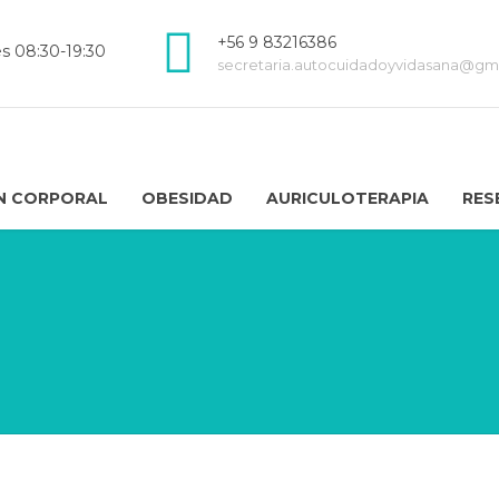
+56 9 83216386
es 08:30-19:30
secretaria.autocuidadoyvidasana@gm
N CORPORAL
OBESIDAD
AURICULOTERAPIA
RES