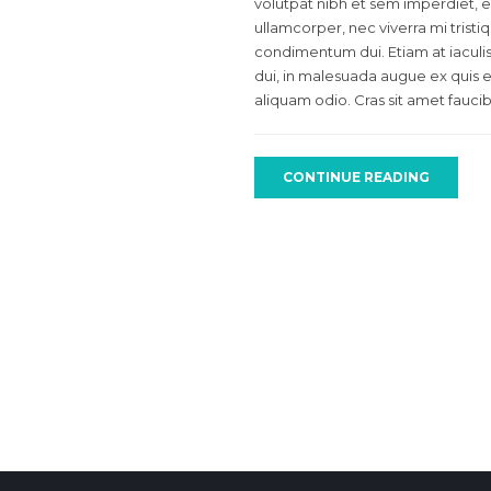
volutpat nibh et sem imperdiet, 
ullamcorper, nec viverra mi tristiq
condimentum dui. Etiam at iaculis n
dui, in malesuada augue ex quis el
aliquam odio. Cras sit amet faucib
CONTINUE READING