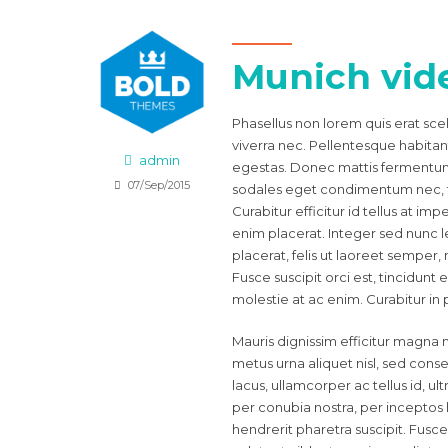
Munich vid
Phasellus non lorem quis erat sce
viverra nec. Pellentesque habitan
admin
egestas. Donec mattis fermentum 
07/Sep/2015
sodales eget condimentum nec, f
Curabitur efficitur id tellus at i
enim placerat. Integer sed nunc leo
placerat, felis ut laoreet semper, 
Fusce suscipit orci est, tincidunt 
molestie at ac enim. Curabitur in 
Mauris dignissim efficitur magna 
metus urna aliquet nisl, sed conseq
lacus, ullamcorper ac tellus id, ult
per conubia nostra, per incepto
hendrerit pharetra suscipit. Fusce 