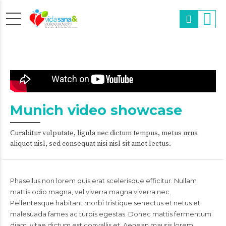
Munich video showcase
Curabitur vulputate, ligula nec dictum tempus, metus urna
aliquet nisl, sed consequat nisi nisl sit amet lectus.
Phasellus non lorem quis erat scelerisque efficitur. Nullam
mattis odio magna, vel viverra magna viverra nec.
Pellentesque habitant morbi tristique senectus et netus et
malesuada fames ac turpis egestas. Donec mattis fermentum
diam, vitae dictum est convallis et. Aenean mauris lorem,