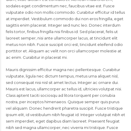
sodales eget condimentum nec, faucibus vitae est. Fusce
vulputate odio non mollis commodo. Curabitur efficitur id tellus
at imperdiet. Vestibulum commodo dui non eros fringilla, eget
sagittis enim placerat. Integer sed nunc leo. Donec interdum
felis tortor, finibus fringilla nisi finibus id. Sed placerat, felis ut
laoreet semper, nisi ante ullamcorper lacus, at tincidunt elit
metus non nibh. Fusce suscipit orci est, tincidunt eleifend odio
porttitor et. Aliquam ac velit non orci ullamcorper molestie at
ac enim. Curabitur in placerat mi.
Mauris dignissim efficitur magna nec pellentesque. Curabitur
vulputate, ligula nec dictum tempus, metus urna aliquet nisl,
sed consequat nisi nisl sit amet lectus. Integer ac ornare dui.
Mauris est lacus, ullamcorper ac tellus id, ultricies volutpat nisi.
Class aptent taciti sociosqu ad litora torquent per conubia
nostra, per inceptos himenaeos. Quisque semper quis purus
vel aliquam. Donec hendrerit pharetra suscipit. Fusce tristique
ipsum elit, id vestibulum nibh feugiat id. Integer volutpat nibh et
sem imperdiet, eget dapibus diam laoreet. Praesent feugiat
nibh sed magna ullamcorper, nec viverra mi tristique. Fusce