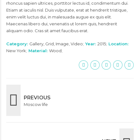
rhoncus sapien ultrices, porttitor lectus id, condimentum dui.
Etiam at iaculis nisl. Duis vulputate, erat at hendrerit tristique,
enim velit luctus dui, in malesuada augue ex quis elit.
Maecenas libero dui, venenatis ut lorem quis, hendrerit
aliquam odio. Cras sit amet faucibus erat.
Category
Gallery, Grid, Image, Video
Year
2015
Location
New York
Material
Wood
PREVIOUS
Moscow life