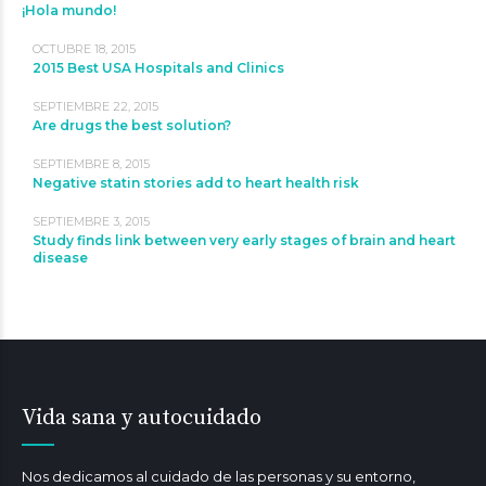
¡Hola mundo!
OCTUBRE 18, 2015
2015 Best USA Hospitals and Clinics
SEPTIEMBRE 22, 2015
Are drugs the best solution?
SEPTIEMBRE 8, 2015
Negative statin stories add to heart health risk
SEPTIEMBRE 3, 2015
Study finds link between very early stages of brain and heart
disease
Vida sana y autocuidado
Nos dedicamos al cuidado de las personas y su entorno,