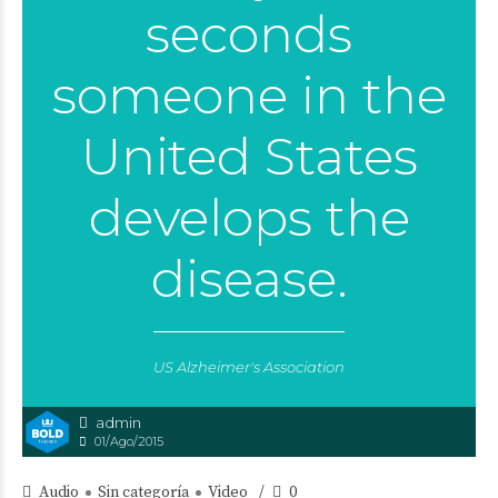
seconds
someone in the
United States
develops the
disease.
US Alzheimer's Association
admin
01/Ago/2015
Audio
Sin categoría
Video
0