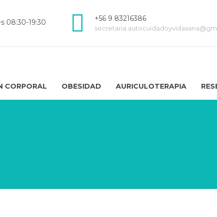
+56 9 83216386
es 08:30-19:30
secretaria.autocuidadoyvidasana@gm
N CORPORAL
OBESIDAD
AURICULOTERAPIA
RES