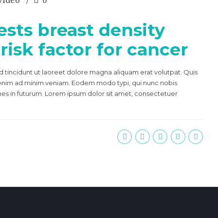
Video
0
sts breast density
risk factor for cancer
incidunt ut laoreet dolore magna aliquam erat volutpat. Quis
si enim ad minim veniam. Eodem modo typi, qui nunc nobis
mnes in futurum. Lorem ipsum dolor sit amet, consectetuer