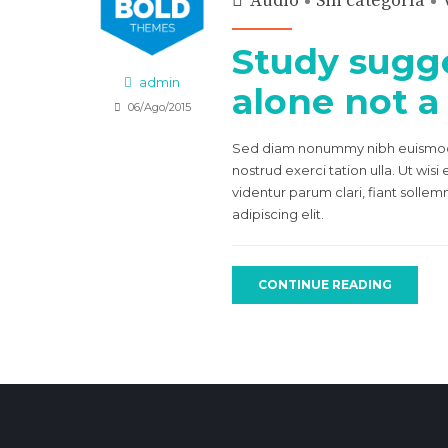
Audio
Sin categoría
Study sugge
admin
alone not a 
06/Ago/2015
Sed diam nonummy nibh euismod t
nostrud exerci tation ulla. Ut wi
videntur parum clari, fiant solle
adipiscing elit.
CONTINUE READING