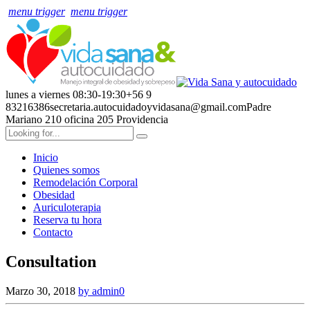
menu trigger
menu trigger
lunes a viernes 08:30-19:30
+56 9
83216386
secretaria.autocuidadoyvidasana@gmail.com
Padre
Mariano 210 oficina 205
Providencia
Inicio
Quienes somos
Remodelación Corporal
Obesidad
Auriculoterapia
Reserva tu hora
Contacto
Consultation
Marzo 30, 2018
by admin
0