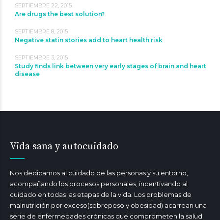
SEPTIEMBRE 22, 2015
Are drugs the best solution?
SEPTIEMBRE 8, 2015
Negative statin stories add to heart health risk
SEPTIEMBRE 3, 2015
Study finds link between very early stages of brain and heart
disease
Vida sana y autocuidado
Nos dedicamos al cuidado de las personas y su entorno,
acompañando los procesos personales, incentivando al
cuidado en todas las etapas de la vida. Los problemas de
malnutrición por exceso(sobrepeso y obesidad) acarrean una
serie de enfermedades crónicas que comprometen la salud