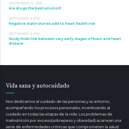
SEPTIEMBRE 22, 2015
Are drugs the best solution?
SEPTIEMBRE 8, 2015
Negative statin stories add to heart health risk
SEPTIEMBRE 3, 2015
Study finds link between very early stages of brain and heart
disease
Vida sana y autocuidado
Nos dedicamos al cuidado de las personas y su entorno,
acompañando los procesos personales, incentivando al
cuidado en todas las etapas de la vida. Los problemas de
malnutrición por exceso(sobrepeso y obesidad) acarrean una
serie de enfermedades crónicas que comprometen la salud