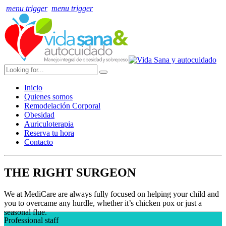
menu trigger
menu trigger
Inicio
Quienes somos
Remodelación Corporal
Obesidad
Auriculoterapia
Reserva tu hora
Contacto
THE
RIGHT
SURGEON
We at MediCare are always fully focused on helping your child and
you to overcame any hurdle, whether it’s chicken pox or just a
seasonal flue.
Professional staff