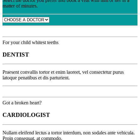
Select the doctor you prefer and book a visit with him or her in a
matter of minutes.
For your child whitest teeths
DENTIST
Praesent convallis tortor et enim laoreet, vel consectetur purus
latoque penatibus et dis parturient.
Got a broken heart?
CARDIOLOGIST
Nullam eleifend lectus a tortor interdum, non sodales ante vehicula.
Proin consequat, at commodo.