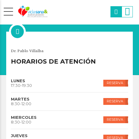
Medicina Familiar
Dr. Pablo Villalba
DR. PABLO VILLALBA
HORARIOS DE ATENCIÓN
LUNES
RESERVA
17:30-19:30
MARTES
RESERVA
8:30-12:00
MIERCOLES
RESERVA
8:30-12:00
JUEVES
RESERVA